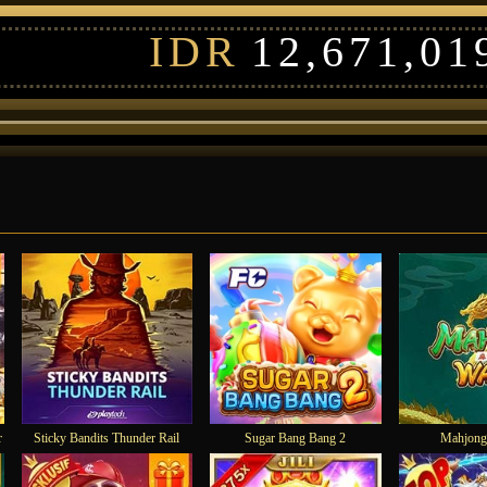
IDR
12,671,01
r
Sticky Bandits Thunder Rail
Sugar Bang Bang 2
Mahjong