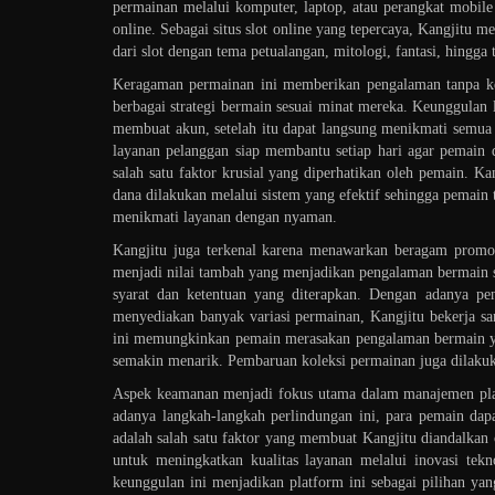
permainan melalui komputer, laptop, atau perangkat mobile
online. Sebagai situs slot online yang tepercaya, Kangjitu
dari slot dengan tema petualangan, mitologi, fantasi, hingga
Keragaman permainan ini memberikan pengalaman tanpa kebos
berbagai strategi bermain sesuai minat mereka. Keunggulan 
membuat akun, setelah itu dapat langsung menikmati semua 
layanan pelanggan siap membantu setiap hari agar pemain 
salah satu faktor krusial yang diperhatikan oleh pemain. 
dana dilakukan melalui sistem yang efektif sehingga pemain
menikmati layanan dengan nyaman.
Kangjitu juga terkenal karena menawarkan beragam promos
menjadi nilai tambah yang menjadikan pengalaman bermain 
syarat dan ketentuan yang diterapkan. Dengan adanya pe
menyediakan banyak variasi permainan, Kangjitu bekerja sam
ini memungkinkan pemain merasakan pengalaman bermain yan
semakin menarik. Pembaruan koleksi permainan juga dilakuka
Aspek keamanan menjadi fokus utama dalam manajemen platfo
adanya langkah-langkah perlindungan ini, para pemain dap
adalah salah satu faktor yang membuat Kangjitu diandalkan o
untuk meningkatkan kualitas layanan melalui inovasi tekn
keunggulan ini menjadikan platform ini sebagai pilihan y