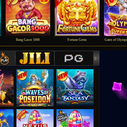
Bang Gacor 1000
Fortune Gems
Gates of Olympu