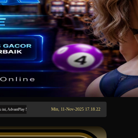
Min, 11-Nov-2025 17.18.22
antPlay Mini Game permainan tidak akan tersedia. Kami memohon maaf atas ketidaknyamanan