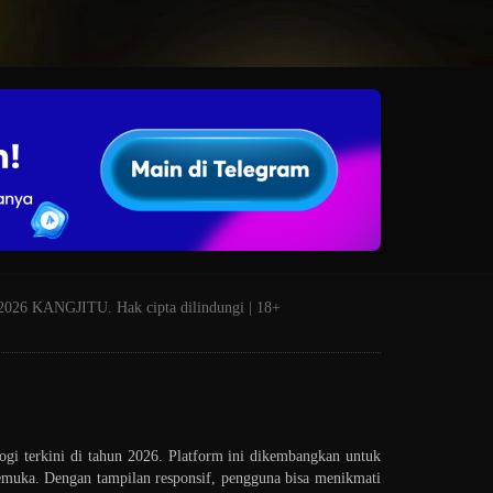
026 KANGJITU. Hak cipta dilindungi | 18+
gi terkini di tahun 2026. Platform ini dikembangkan untuk
kemuka. Dengan tampilan responsif, pengguna bisa menikmati