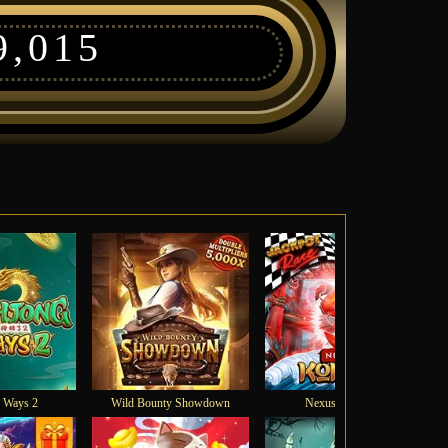
9,015
 Ways 2
Wild Bounty Showdown
Nexus Koi Gate