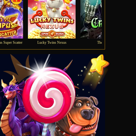
s Super Scatter
Lucky Twins Nexus
The Crypt