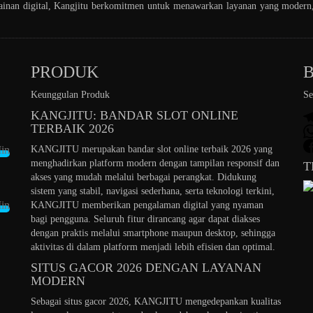
mainan digital, Kangjitu berkomitmen untuk menawarkan layanan yang mode
PRODUK
Keunggulan Produk
Se
KANGJITU: BANDAR SLOT ONLINE
TERBAIK 2026
in
KANGJITU merupakan bandar slot online terbaik 2026 yang
menghadirkan platform modern dengan tampilan responsif dan
T
akses yang mudah melalui berbagai perangkat. Didukung
sistem yang stabil, navigasi sederhana, serta teknologi terkini,
in
KANGJITU memberikan pengalaman digital yang nyaman
bagi pengguna. Seluruh fitur dirancang agar dapat diakses
dengan praktis melalui smartphone maupun desktop, sehingga
aktivitas di dalam platform menjadi lebih efisien dan optimal.
SITUS GACOR 2026 DENGAN LAYANAN
MODERN
Sebagai situs gacor 2026, KANGJITU mengedepankan kualitas